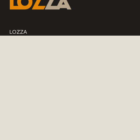
LOZZA
ENERGIE UND GEBÄUDETECHNIK
Römerstrasse 47
5303 Würenlingen
Büro:
Döttingerstrasse 21
5303 Würenlingen
Angelo Lozza
+41 78 740 92 76
lozza(at)lozzaenergie.ch